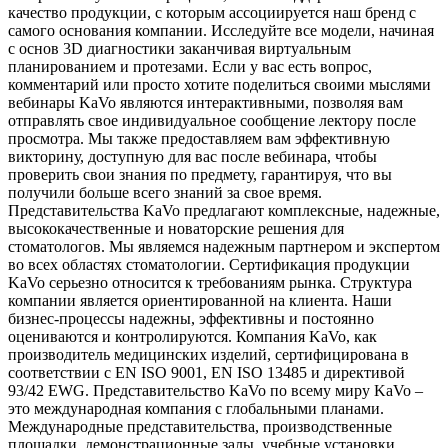
качество продукции, с которым ассоциируется наш бренд с
самого основания компании. Исследуйте все модели, начиная
с основ 3D диагностики заканчивая виртуальным
планированием и протезами. Если у вас есть вопрос,
комментарий или просто хотите поделиться своими мыслями
вебинары KaVo являются интерактивными, позволяя вам
отправлять свое индивидуальное сообщение лектору после
просмотра. Мы также предоставляем вам эффективную
викторину, доступную для вас после вебинара, чтобы
проверить свои знания по предмету, гарантируя, что вы
получили больше всего знаний за свое время.
Представительства KaVo предлагают комплексные, надежные,
высококачественные и новаторские решения для
стоматологов. Мы являемся надежным партнером и экспертом
во всех областях стоматологии. Сертификация продукции
KaVo серьезно относится к требованиям рынка. Структура
компании является ориентированной на клиента. Наши
бизнес-процессы надежны, эффективны и постоянно
оцениваются и контролируются. Компания KaVo, как
производитель медицинских изделий, сертифицирована в
соответствии с EN ISO 9001, EN ISO 13485 и директивой
93/42 EWG. Представительство KaVo по всему миру KaVo –
это международная компания с глобальными планами.
Международные представительства, производственные
площадки, демонстрационные залы, учебные установки,