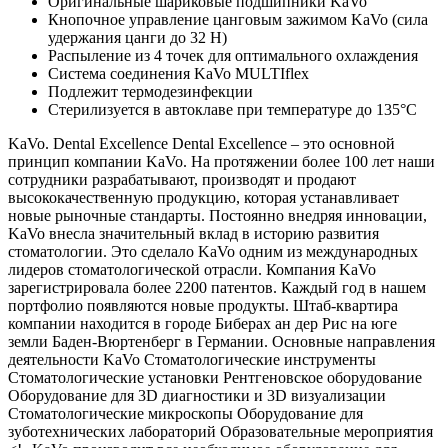
Оригинальные шариковые подшипники KaVo
Кнопочное управление цанговым зажимом KaVo (сила
удержания цанги до 32 Н)
Распыление из 4 точек для оптимального охлаждения
Система соединения KaVo MULTIflex
Подлежит термодезинфекции
Стерилизуется в автоклаве при температуре до 135°C
KaVo. Dental Excellence Dental Excellence – это основной
принцип компании KaVo. На протяжении более 100 лет наши
сотрудники разрабатывают, производят и продают
высококачественную продукцию, которая устанавливает
новые рыночные стандарты. Постоянно внедряя инновации,
KaVo внесла значительный вклад в историю развития
стоматологии. Это сделало KaVo одним из международных
лидеров стоматологической отрасли. Компания KaVo
зарегистрировала более 2200 патентов. Каждый год в нашем
портфолио появляются новые продукты. Штаб-квартира
компании находится в городе Биберах ан дер Рис на юге
земли Баден-Вюртенберг в Германии. Основные направления
деятельности KaVo Стоматологические инструменты
Стоматологические установки Рентгеновское оборудование
Оборудование для 3D диагностики и 3D визуализации
Стоматологические микроскопы Оборудование для
зуботехнических лабораторий Образовательные мероприятия