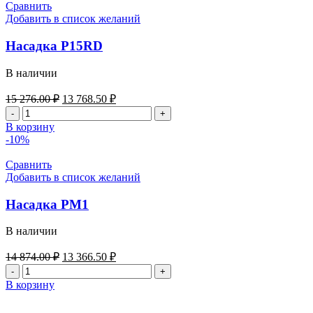
Сравнить
Добавить в список желаний
Насадка P15RD
В наличии
Первоначальная
Текущая
15 276.00
₽
13 768.50
₽
цена
цена:
Количество
составляла
13
товара
В корзину
15
768.50 ₽.
Насадка
-10%
276.00 ₽.
P15RD
Сравнить
Добавить в список желаний
Насадка PM1
В наличии
Первоначальная
Текущая
14 874.00
₽
13 366.50
₽
цена
цена:
Количество
составляла
13
товара
В корзину
14
366.50 ₽.
Насадка
874.00 ₽.
PM1