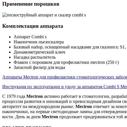
Применение порошков
Комплектация аппарата
Аппарат Combi s
Наконечник пьезоскалера
Базовый набор, оснащенный насадками для скалинга: S1, 
Динамометрический ключ
Насадка распылитель
Флакон с порошком для профилактики mectron (250 г)
Запасной фильтр для воды
Аппараты Mectron для профилактики стоматологических забол
Инструкция по эксплуатации и уходу за аппаратом Combi S Me
С 1979 года
Mectron
активно работает в стоматологии, разраб
процессом развития и инноваций и превосходным дизайном сво
авторитет на международном рынке.
Mectron
отвечает за неко
наконечники, на первые светодиодные лампы для отверждения 
кости. День за днем
Mectron
продолжает придерживаться той ж