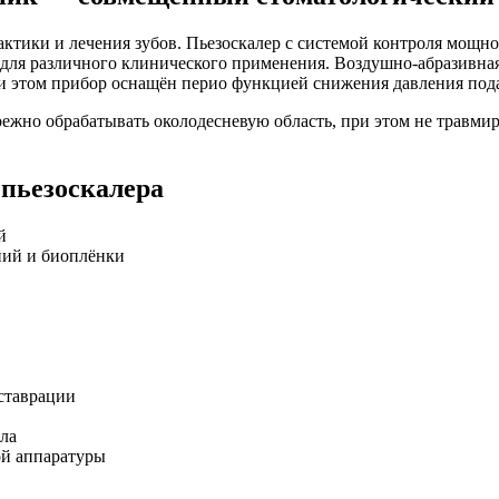
ики и лечения зубов. Пьезоскалер с системой контроля мощнос
 для различного клинического применения. Воздушно-абразивная
и этом прибор оснащён перио функцией снижения давления пода
режно обрабатывать околодесневую область, при этом не травмир
пьезоскалера
й
ний и биоплёнки
еставрации
ла
ой аппаратуры