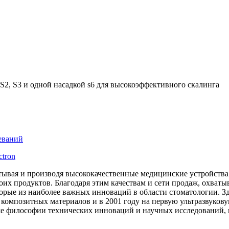
S2, S3 и одной насадкой s6 для высокоэффективного скалинга
еваний
ctron
атывая и производя высококачественные медицинские устройств
их продуктов. Благодаря этим качествам и сети продаж, охват
торые из наиболее важных инноваций в области стоматологии. Зд
композитных материалов и в 2001 году на первую ультразвуков
е философии технических инноваций и научных исследований, к