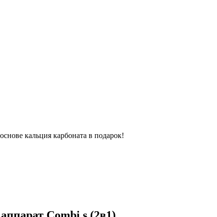
основе кальция карбоната в подарок!
ппарат Combi s (2в1)