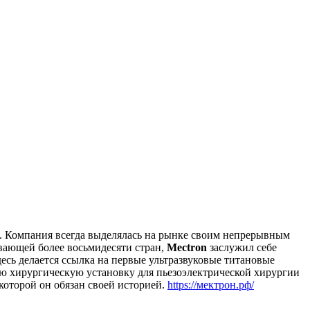
а. Компания всегда выделялась на рынке своим непрерывным
ывающей более восьмидесяти стран,
Mectron
заслужил себе
есь делается ссылка на первые ультразвуковые титановые
ую хирургическую установку для пьезоэлектрической хирургии
оторой он обязан своей историей.
https://мектрон.рф/