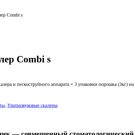
ер Combi s
лер Combi s
ера и пескоструйного аппарата + 3 упаковки порошка (3кг) на 
ты
,
Ультразвуковые скалеры
ник — совмещенный стоматологический а