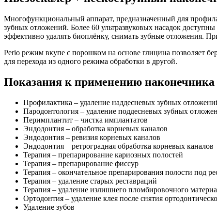
Многофункциональный аппарат, предназначенный для профилакт
зубных отложений. Более 60 ультразвуковых насадок доступны
эффективно удалять биоплёнку, снимать зубные отложения. Пр
Perio режим вкупе с порошком на основе глицина позволяет бе
для перехода из одного режима обработки в другой.
Показания к применению наконечника 
Профилактика – удаление наддесневых зубных отложени
Пародонтология – удаление поддесневых зубных отложе
Перимплантит – чистка имплантатов
Эндодонтия – обработка корневых каналов
Эндодонтия – ревизия корневых каналов
Эндодонтия – ретроградная обработка корневых каналов
Терапия – препарирование кариозных полостей
Терапия – препарирование фиссур
Терапия – окончательное препарирования полости под р
Терапия – удаление старых реставраций
Терапия – удаление излишнего пломбировочного материа
Ортодонтия – удаление клея после снятия ортодонтическ
Удаление зубов