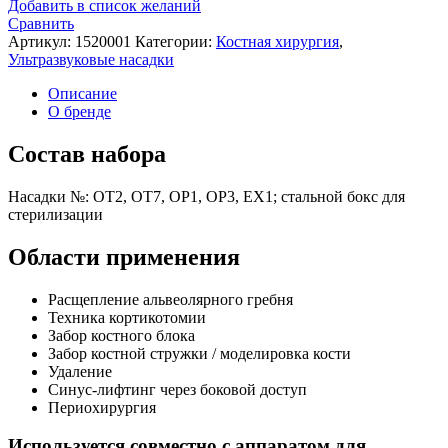
Добавить в список желаний
Сравнить
Артикул:
1520001
Категории:
Костная хирургия
,
Ультразвуковые насадки
Описание
О бренде
Состав набора
Насадки №: OT2, OT7, OP1, OP3, EX1; стальной бокс для
стерилизации
Области применения
Расщепление альвеолярного гребня
Техника кортикотомии
Забор костного блока
Забор костной стружки / моделировка кости
Удаление
Синус-лифтинг через боковой доступ
Периохирургия
Используется совместно с аппаратом для