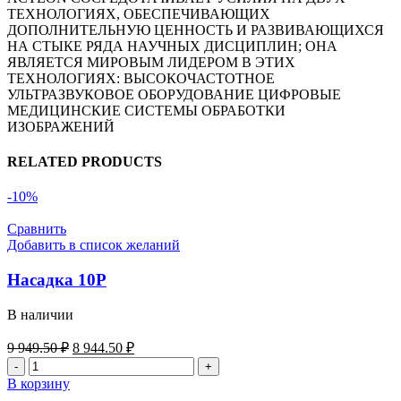
ТЕХНОЛОГИЯХ, ОБЕСПЕЧИВАЮЩИХ
ДОПОЛНИТЕЛЬНУЮ ЦЕННОСТЬ И РАЗВИВАЮЩИХСЯ
НА СТЫКЕ РЯДА НАУЧНЫХ ДИСЦИПЛИН; ОНА
ЯВЛЯЕТСЯ МИРОВЫМ ЛИДЕРОМ В ЭТИХ
ТЕХНОЛОГИЯХ: ВЫСОКОЧАСТОТНОЕ
УЛЬТРАЗВУКОВОЕ ОБОРУДОВАНИЕ ЦИФРОВЫЕ
МЕДИЦИНСКИЕ СИСТЕМЫ ОБРАБОТКИ
ИЗОБРАЖЕНИЙ
RELATED PRODUCTS
-10%
Сравнить
Добавить в список желаний
Насадка 10P
В наличии
Первоначальная
Текущая
9 949.50
₽
8 944.50
₽
цена
цена:
Количество
составляла
8
товара
В корзину
9
944.50 ₽.
Насадка