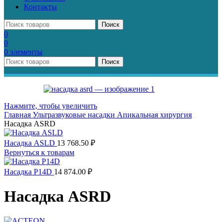
Контакты
Поиск
0
0
0
элементы
Поиск
Нажмите, чтобы увеличить
Главная
Ультразвуковые насадки
Апикальная хирургия
Насадка ASRD
Насадка ASLD
13 768.50
₽
Вернуться к товарам
Насадка P14D
14 874.00
₽
Насадка ASRD