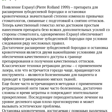
Появление Expasyl (Pierre Rolland 1999) – препарата для
расширения зубодесневой бороздки и остановки
кровотечения,в значительной степени изменило привычки
стоматологов, связанные с подготовкой к снятию оттисков.
Теперь качественный гемостаз легко достижим простым
нанесением препарата безо всяких дополнительных усилий со
стороны стоматолога, одновременно Expasyl обеспечивает
эффективное раскрытие зубодесневой бороздки при условии
следования ряду несложных правил.
Достаточное расширение зубодесневой бороздки и остановка
кровотечения является двумя важнейшими условиями для
обеспечения качественного доступа к границе
препарирования и получения качественных оттисков.
Классические техники ретракции десны – с применением
лазера, или что встречается гораздо чаще, вращающегося
инструмента – являются болезненными для пациента и
приводят к травмированию мягких тканей.
Еще более часто встречающиеся методики с применением
ретракционной нити также часто болезненны, достаточно
сложны и время затратны и повреждают эпителиальное
прикрепление. Последующее периодонтальное лечение на
уровне десневого края плохо прогнозируемо и может
вызывать эстетические проблемы.
Остановка кровотечения, достигаемая с помощью различных