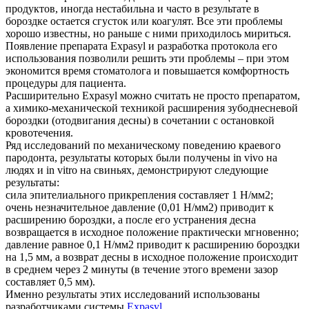
продуктов, иногда нестабильна и часто в результате в
бороздке остается сгусток или коагулят. Все эти проблемы
хорошо известны, но раньше с ними приходилось мириться.
Появление препарата Expasyl и разработка протокола его
использования позволили решить эти проблемы – при этом
экономится время стоматолога и повышается комфортность
процедуры для пациента.
Расширительно Expasyl можно считать не просто препаратом,
а химико-механической техникой расширения зубоднесневой
бороздки (отодвигания десны) в сочетании с остановкой
кровотечения.
Ряд исследований по механическому поведению краевого
пародонта, результаты которых были получены in vivo на
людях и in vitro на свиньях, демонстрируют следующие
результаты:
сила эпителиального прикрепления составляет 1 Н/мм2;
очень незначительное давление (0,01 Н/мм2) приводит к
расширению бороздки, а после его устранения десна
возвращается в исходное положение практически мгновенно;
давление равное 0,1 Н/мм2 приводит к расширению бороздки
на 1,5 мм, а возврат десны в исходное положение происходит
в среднем через 2 минуты (в течение этого времени зазор
составляет 0,5 мм).
Именно результаты этих исследований использованы
разработчиками системы
Expasyl
.