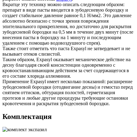
Вкратце эту технику можно описать следующим образом:
препарат в виде пасты вводится в зубодесневую бороздку и
создает стабильное давление равное 0,1 Н/мм2. Это давление
абсолютно безопасно с точки зрения повреждения
эпителиального прикрепления, но достаточно для раскрытия
зубодесневой бороздки на 0,5 мм в течение двух минут (после
внесения пасты в бороздку на 1 минуту и последующим
удалением с помощью водовоздушного спрея).
Также стоит отметить что паста Expasyl не затвердевает и не
вызывает отеков слизистой.
Таким образом, Expasyl оказывает механическое действие на
десну благодаря своей консистенции одновременно с
кровоостанавливающим действием за счет содержащегося в
его составе хлорида аллюминия.
Применение Expasyl имеет несколько показаний: расширение
зубодесневой бороздки (отодвигание десны) и гемостаз перед
снятием оттисков, обтурация полостей, герметизация
протезов и любые другие процедуры требующие остановки
кровотечения и раскрытия зубодесневой бороздки.
Комплектация