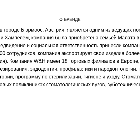
О БРЕНДЕ
городе Бюрмоос, Австрия, является одним из ведущих пос
 Хампелем, компания была приобретена семьей Малата в 1
редвидение и социальная ответственность принесли компан
0 сотрудников, компания экспортирует свои изделия более
алия). Компания W&H имеет 18 торговых филиалов в Европе
езирования, эндодонтии, профилактики и пародонтологии, 
ории, программу по стерилизации, гигиене и уходу. Стома
зовых поликлиниках стоматологических вузов, зуботехничес